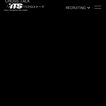
CROSS TALK
「人で勝つ」TTSクロストーク
RECRUITING
TOP
-
PRODUCTS
PRODUCTS
開発実績
#187 エンジン機能部品の先々行
開発（エンジン高機能部品開発）