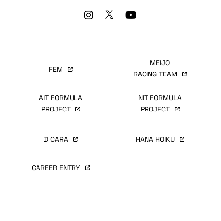
MEIJO
FEM
RACING TEAM
AIT FORMULA
NIT FORMULA
PROJECT
PROJECT
D CARA
HANA HOIKU
CAREER ENTRY