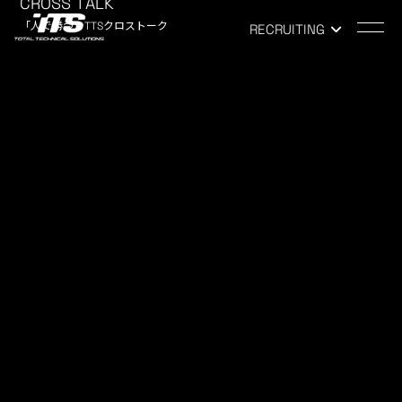
CROSS TALK
「人で勝つ」TTSクロストーク
RECRUITING
TOP
-
NEWS
NEWS
お知らせ
【新入社員】インタビュー動画！
2020.06.01
COMPANY
こんにちは。