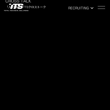
CROSS TALK
「人で勝つ」TTSクロストーク
RECRUITING
TOP
-
NEWS
NEWS
お知らせ
【新入社員研修】先輩社員が講師
に！！
2019.05.13
COMPANY