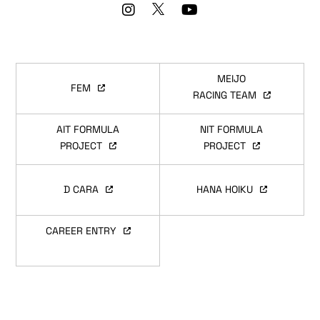
MEIJO
FEM
RACING TEAM
AIT FORMULA
NIT FORMULA
PROJECT
PROJECT
D CARA
HANA HOIKU
CAREER ENTRY