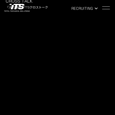
CROSS TALK
「人で勝つ」TTSクロストーク
RECRUITING
TOP
-
NEWS
NEWS
お知らせ
【K4GP2025参戦レポート】チー
ムで挑んだ5時間耐久レース
2025.08.29
COMPANY