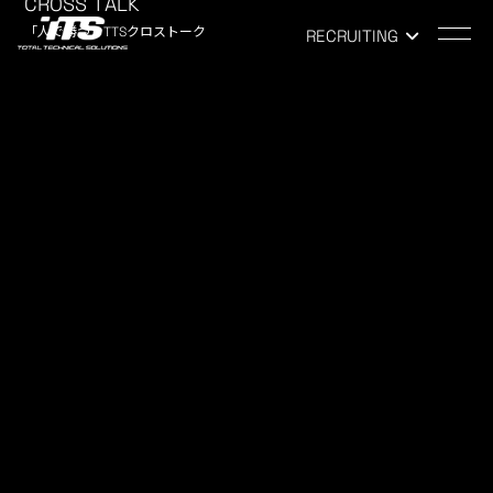
CROSS TALK
「人で勝つ」TTSクロストーク
RECRUITING
TOP
-
NEWS
NEWS
お知らせ
【Web説明会 好評です】
2020.03.09
COMPANY
こんにちは。