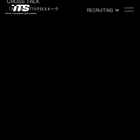
CROSS TALK
「人で勝つ」TTSクロストーク
RECRUITING
TOP
-
NEWS
NEWS
お知らせ
インターンシップエントリー受付
中11月・12月・1月
2017.11.10
ALL