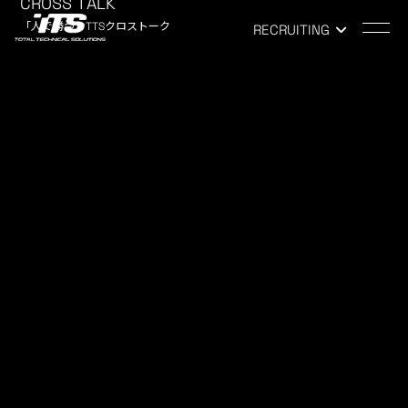
CROSS TALK
「人で勝つ」TTSクロストーク
RECRUITING
TOP
-
NEWS
NEWS
お知らせ
カーイベント
2022.11.08
ALL
こんにちは！トータルテクニカルソリューションズ