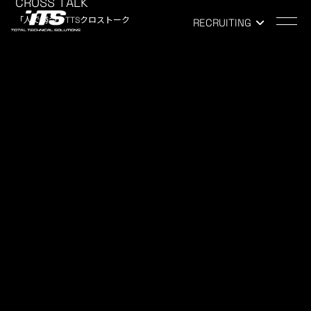
CROSS TALK
「人で勝つ」TTSクロストーク
RECRUITING
TOP
-
NEWS
NEWS
お知らせ
スポーツイベントのご紹介
2021.11.08
COMPANY