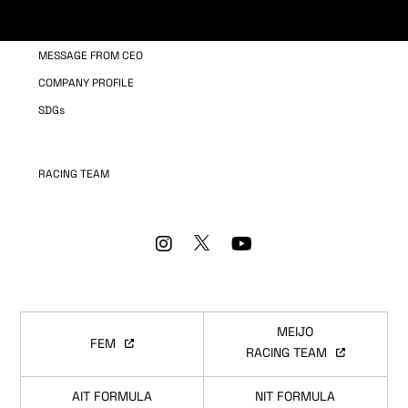
OUR BUSINESS
MESSAGE FROM CEO
COMPANY PROFILE
SDGs
RACING TEAM
MEIJO
FEM
RACING TEAM
AIT FORMULA
NIT FORMULA