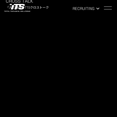
CROSS TALK
「人で勝つ」TTSクロストーク
RECRUITING
TOP
-
NEWS
NEWS
お知らせ
撮影中！
2017.12.20
COMPANY
こんにちは、 人事の柴田です。 現在、ホームページの