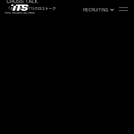
CROSS TALK
「人で勝つ」TTSクロストーク
RECRUITING
TOP
-
NEWS
NEWS
お知らせ
気になりませんか？社会人として
の心構えが分かる会社説明会
2017.03.01
RECRUIT