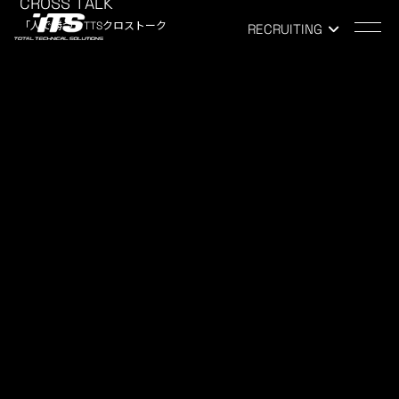
CROSS TALK
「人で勝つ」TTSクロストーク
RECRUITING
TOP
-
NEWS
NEWS
お知らせ
イベント：海
2016.08.02
ALL
7月30日（土）