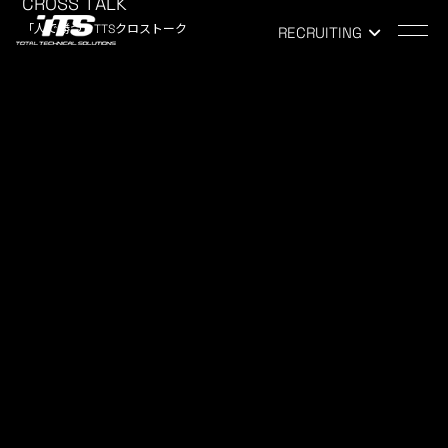
CROSS TALK
「人で勝つ」TTSクロストーク
RECRUITING
TOP
-
NEWS
NEWS
お知らせ
2018年度新卒 内定式
2017.10.04
RECRUIT
こんにちは！ 人事の柴田です。 10月2日はトータルテク