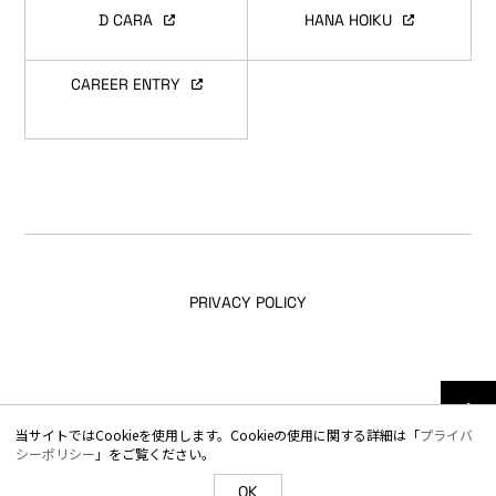
D CARA
HANA HOIKU
CAREER ENTRY
PRIVACY POLICY
© TOTAL TECHNICAL SOLUTIONS All Rights Reserved.
当サイトではCookieを使用します。Cookieの使用に関する詳細は「
プライバ
シーポリシー
」をご覧ください。
OK