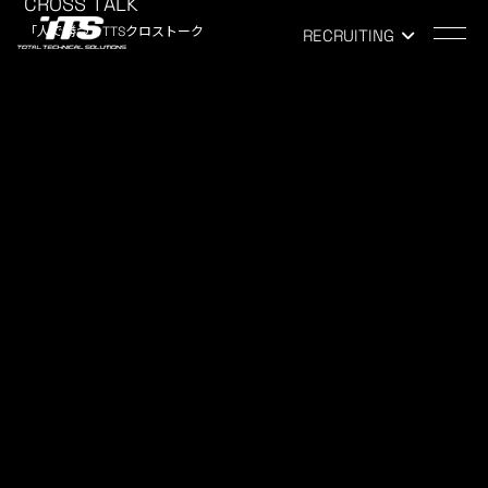
CROSS TALK
TOP
-
NEWS
「人で勝つ」TTSクロストーク
RECRUITING
PRODUCTS
2018.04.28
#231 ボデーパーツの先行開発（ボデー先行開発）
2018.04.21
#230 FCVに搭載される半導体の研究開発（信頼性評価）
2018.04.06
#228 電動車用モータの先々行開発（EHV先行開発）
PRODUCTSの最新記事
＃241 FCEVセダン車両開発
＃240 ショーファーカー最高級SUV車両開発
＃239 GR高性能スポーツEV車両開発
＃238 電池制御システム開発
＃237 レクサス車両の新規企画開発
Archives